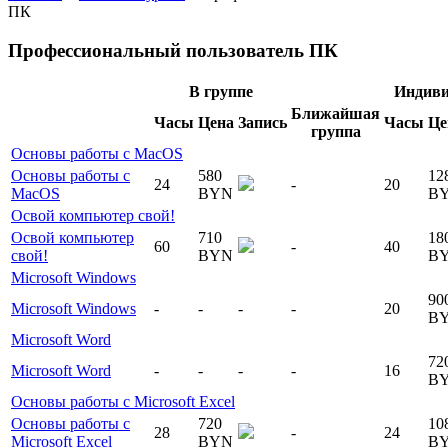
ПК
Профессиональный пользователь ПК
В группе
Индиви
Ближайшая
Часы
Цена
Запись
Часы
Це
группа
Основы работы с MacOS
Основы работы с
580
12
24
-
20
MacOS
BYN
B
Освой компьютер свой!
Освой компьютер
710
18
60
-
40
свой!
BYN
B
Microsoft Windows
90
Microsoft Windows
-
-
-
-
20
B
Microsoft Word
72
Microsoft Word
-
-
-
-
16
B
Основы работы с Microsoft Excel
Основы работы с
720
10
28
-
24
Microsoft Excel
BYN
B