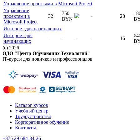
Управление проектами в Microsoft Project
Управление
750
18
проектами в
32
-
28
BYN
B
Microsoft Project
Интернет для начинающих
Интернет для
64
-
-
-
-
16
начинающих
B
(c) 2026
ОДО "Центр Обучающих Технологий"
IT‑курсы для новичков и профессионалов
Каталог курсов
Учебный центр
Трудоустройство
Корпоративное обучение
Контакты
+375 29
684-84-26