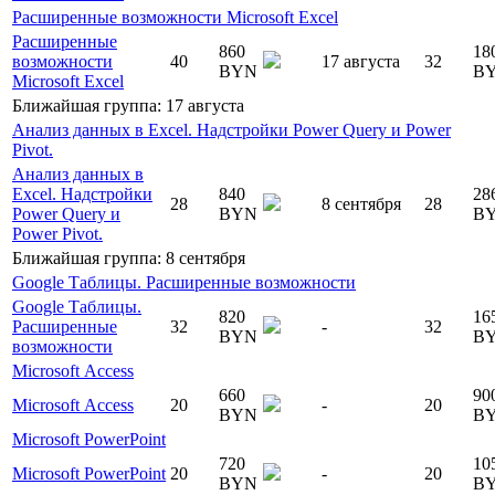
Расширенные возможности Microsoft Excel
Расширенные
860
18
возможности
40
17 августа
32
BYN
B
Microsoft Excel
Ближайшая группа: 17 августа
Анализ данных в Excel. Надстройки Power Query и Power
Pivot.
Анализ данных в
Excel. Надстройки
840
28
28
8 сентября
28
Power Query и
BYN
B
Power Pivot.
Ближайшая группа: 8 сентября
Google Таблицы. Расширенные возможности
Google Таблицы.
820
16
Расширенные
32
-
32
BYN
B
возможности
Microsoft Access
660
90
Microsoft Access
20
-
20
BYN
B
Microsoft PowerPoint
720
10
Microsoft PowerPoint
20
-
20
BYN
B